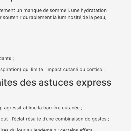
tement un manque de sommeil, une hydratation
ur soutenir durablement la luminosité de la peau,
dants ;
spiration) qui limite l’impact cutané du cortisol.
mites des astuces express
p agressif abîme la barrière cutanée ;
tout : l’éclat résulte d’une combinaison de gestes ;
res du jour au lendemain : certains effets