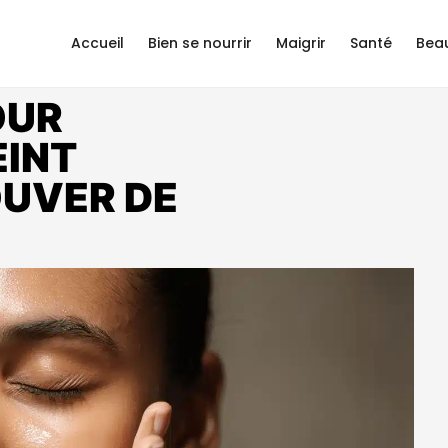
Accueil
Bien se nourrir
Maigrir
Santé
Bea
OUR
EINT
OUVER DE