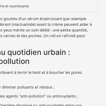
che et nourrissante
s gouttes d’un sérum éclaircissant (par exemple
librant (niacinamide) avant la crème peuvent aider à
es yeux mérite un soin dédié : une petite quantité,
s cernes et des poches. Un roll‑on refroidi peut
u quotidien urbain :
pollution
tribuent à ternir le teint et à boucher les pores.
 éliminer polluants et résidus ;
es agents “anti‑pollution” ou antioxydants ;
 (barrière physique ou anti‑oxydante selon vos