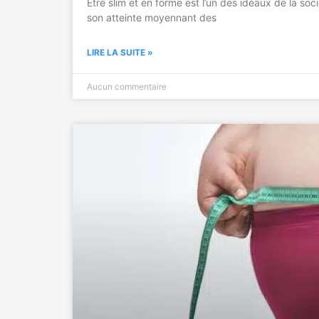
Être slim et en forme est l’un des idéaux de la s
son atteinte moyennant des
LIRE LA SUITE »
Aucun commentaire