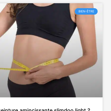
BIEN-ÊTRE
 ceinture amincissante slimdoo light ?