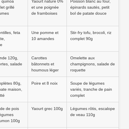
 quinoa
Yaourt nature 0%
Poisson blanc au four,
et grillé
et une poignée
épinards sautés, petit
gumes
de framboises
bol de patate douce
ntilles, feta
Une pomme et
Stir-fry tofu, brocoli, riz
te,
10 amandes
complet 90g
re
inde 120g,
Carottes
Omelette aux
vertes, salade
bâtonnets et
champignons, salade de
houmous léger
roquette
plètes 80g,
Poire et 8 noix
Soupe de légumes
ate maison,
variés, tranche de pain
tté
complet
ède de pois
Yaourt grec 100g
Légumes rôtis, escalope
légumes
de veau 110g
saumon 100g