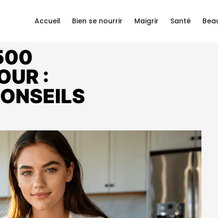
Accueil
Bien se nourrir
Maigrir
Santé
Bea
500
OUR :
CONSEILS