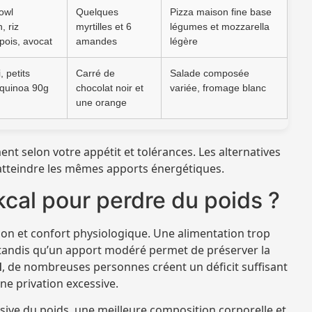
owl
Quelques
Pizza maison fine base
, riz
myrtilles et 6
légumes et mozzarella
pois, avocat
amandes
légère
, petits
Carré de
Salade composée
quinoa 90g
chocolat noir et
variée, fromage blanc
une orange
ent selon votre appétit et tolérances. Les alternatives
 atteindre les mêmes apports énergétiques.
kcal pour perdre du poids ?
ion et confort physiologique. Une alimentation trop
 tandis qu’un apport modéré permet de préserver la
l
, de nombreuses personnes créent un déficit suffisant
ne privation excessive.
sive du poids, une meilleure composition corporelle et