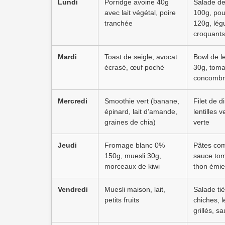
Lundi
Porridge avoine 40g
Salade de
avec lait végétal, poire
100g, poul
tranchée
120g, lé
croquants
Mardi
Toast de seigle, avocat
Bowl de le
écrasé, œuf poché
30g, toma
concomb
Mercredi
Smoothie vert (banane,
Filet de d
épinard, lait d’amande,
lentilles 
graines de chia)
verte
Jeudi
Fromage blanc 0%
Pâtes com
150g, muesli 30g,
sauce tom
morceaux de kiwi
thon émie
Vendredi
Muesli maison, lait,
Salade ti
petits fruits
chiches, 
grillés, 