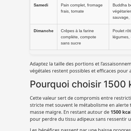
Samedi
Pain complet, fromage
Buddha b
frais, tomate
végétarien
sauvage, 
Dimanche
Crêpes à la farine
Poulet rôti
complète, compote
légumes, 
sans sucre
Adaptez la taille des portions et l’assaisonnem
végétales restent possibles et efficaces pour
Pourquoi choisir 1500 
Cette valeur sert de compromis entre restrict
stricte met souvent le métabolisme en alerte
masse maigre. En restant autour de
1500 kca
pour perdre du tissu adipeux sans ressentir u
Les bénéfices passent par une baisse progres