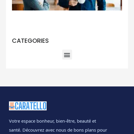
ém
Lir
CATEGORIES
Votre espace bonheur, bien-être, beauté et
santé. Découvrez avec nous de bons plans pour