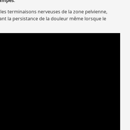
rampes
.
r les terminaisons nerveuses de la zone pelvienne,
ant la persistance de la douleur même lorsque le