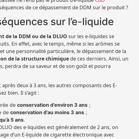
assée ne rend pas le produit d’e-liquide
CBD
onséquences de ce dépassement de DDM sur le produit ?
quences sur l’e-liquide
t de la DDM ou de la DLUO
sur les e-liquides se
uits. En effet, avec le temps, même si les arômes se
et une personnalité particulière, le dépassement de la
on de la structure chimique
de ces derniers. Ainsi, un
s, perdra de sa saveur et de son goût et pourra
après deux à 3 ans, les autres composants des E-
 bien. Il s’agit :
urée de
conservation d’environ 3 ans
;
e de
conservation d’au moins 3 ans
;
qu’à 5 ans
.
 DLUO des e-liquides est généralement de 2 ans, on
ge d’un E-liquide de cigarette électronique avec