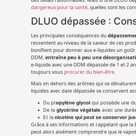
des délais raisonnables. Mais si une DLUO dép
dangereux pour la santé
, quelles sont les c
DLUO dépassée : Consé
Les principales conséquences du
dépassemen
ressentent au niveau de la saveur de ces prod
bonifient pour donner aux e-liquides un goût 
DDM,
entraîne peu à peu une désorganisati
e-liquide avec une DDM dépassée de 1 et 2 an
toujours vous
procurer du bien-être
.
Mais en dehors des arômes qui se dénaturent 
liquides avec date dépassée se conservent assez
Du pr
opylène glycol
qui possède une d
De la
glycérine végétale
avec une duré
Et la
nicotine qui peut se conserver jus
Grâce à ses informations et rappelant que la
peut alors aisément comprendre que le vapota