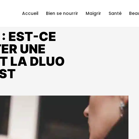
Accueil
Bien se nourrir
Maigrir
Santé
Bea
: EST-CE
TER UNE
T LA DLUO
EST