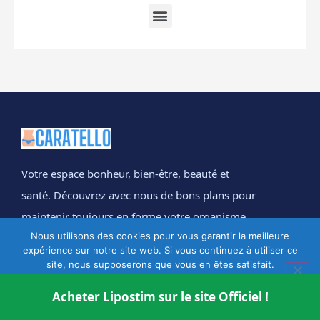
Votre espace bonheur, bien-être, beauté et
santé. Découvrez avec nous de bons plans pour
maintenir toujours en forme votre organisme.
Nous utilisons des cookies pour vous garantir la meilleure
Caratello, c’est la touche experte des
expérience sur notre site web. Si vous continuez à utiliser ce
professionnels de la mode, des soins visages et
site, nous supposerons que vous en êtes satisfait.
du bien-être. Restez toujours avec nous !
Ok
Acheter Lipostim sur le site Officiel !