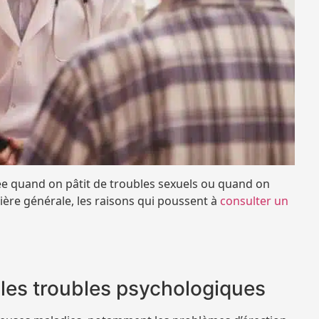
ée quand on pâtit de troubles sexuels ou quand on
re générale, les raisons qui poussent à
consulter un
 les troubles psychologiques