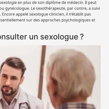
exologie en plus de son diplôme de médecin. Il peut
 ou gynécologue. Le sexothérapeute, par contre, a suivi
Encore appelé sexologue clinicien, il n’établit pas
ssentiellement sur des approches psychologiques et
onsulter un sexologue ?