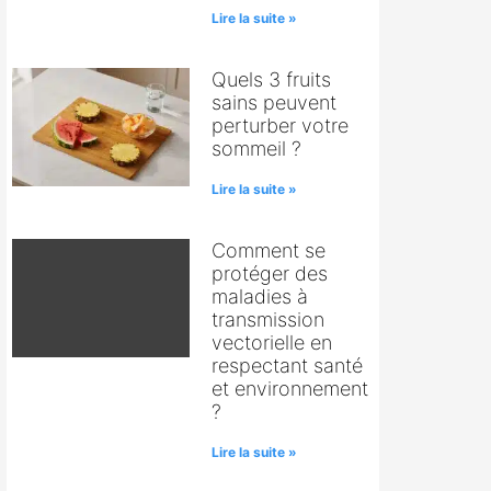
Lire la suite »
Quels 3 fruits
sains peuvent
perturber votre
sommeil ?
Lire la suite »
Comment se
protéger des
maladies à
transmission
vectorielle en
respectant santé
et environnement
?
Lire la suite »