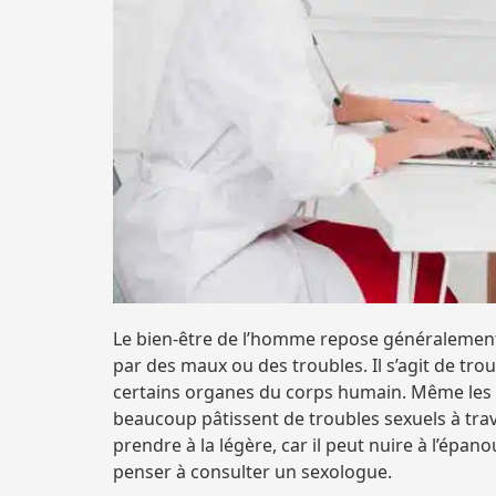
Le bien-être de l’homme repose généralement 
par des maux ou des troubles. Il s’agit de tro
certains organes du corps humain. Même les o
beaucoup pâtissent de troubles sexuels à trav
prendre à la légère, car il peut nuire à l’épa
penser à consulter un sexologue.