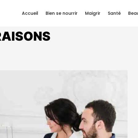
Accueil
Bien se nourrir
Maigrir
Santé
Bea
RAISONS