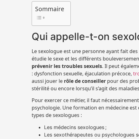
Sommaire
Qui appelle-t-on sexol
Le sexologue est une personne ayant fait des 
étudie le sexe et les différents bouleversement
prévenir les troubles sexuels
. Il peut égalem
: dysfonction sexuelle, éjaculation précoce,
tr
aussi jouer le
rôle de conseiller
pour des prob
stérilité ou encore lorsqu’il s’agit des maladi
Pour exercer ce métier, il faut nécessaireme
psychologie. Une formation en médecine est
types de sexologues :
Les médecins sexologues ;
Les sexothérapeutes ou psychologues s