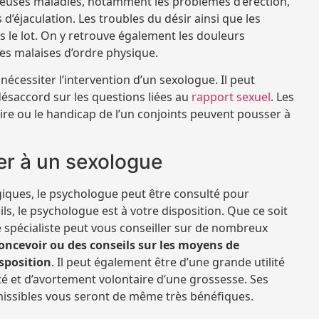
euses maladies, notamment les problèmes d’érection,
d’éjaculation. Les troubles du désir ainsi que les
ns le lot. On y retrouve également les douleurs
res malaises d’ordre physique.
cessiter l’intervention d’un sexologue. Il peut
désaccord sur les questions liées au
rapport sexuel
. Les
ire ou le handicap de l’un conjoints peuvent pousser à
rer à un sexologue
iques, le psychologue peut être consulté pour
ls, le psychologue est à votre disposition. Que ce soit
e spécialiste peut vous conseiller sur de nombreux
oncevoir ou des conseils sur les moyens de
isposition
. Il peut également être d’une grande utilité
té et d’avortement volontaire d’une grossesse. Ses
missibles vous seront de même très bénéfiques.