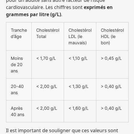
cardiovasculaire. Les chiffres sont
exprimés en
grammes par litre (g/L)
.
Tranche
Cholestérol
Cholestérol
Cholestérol
d’âge
Total
LDL (le
HDL (le
mauvais)
bon)
Moins
< 1,70 g/L
< 1,10 g/L
> 0,45 g/L
de 20
ans
20-40
< 2,00 g/L
< 1,30 g/L
> 0,40 g/L
ans
Après
< 2,00 g/L
< 1,60 g/L
> 0,40 g/L
40 ans
Il est important de souligner que ces valeurs sont