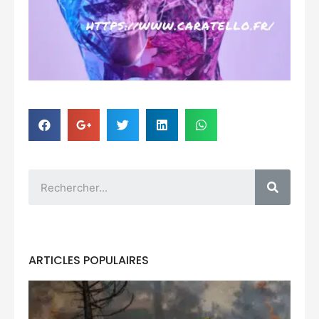
ARTICLES POPULAIRES
C
se
pr