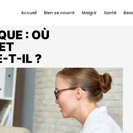
Accueil
Bien se nourrir
Maigrir
Santé
Bea
UE : OÙ
ET
T-IL ?