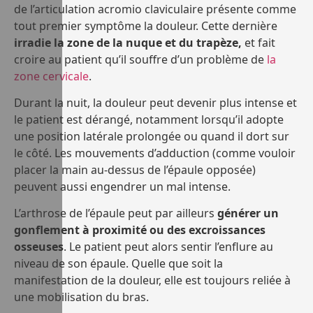
de l’articulation acromio claviculaire présente comme
tout premier symptôme la douleur. Cette dernière
irradie la zone de la nuque et du trapèze,
et fait
croire au patient qu’il souffre d’un problème de
la
zone cervicale
.
Durant la nuit, la douleur peut devenir plus intense et
le patient est dérangé, notamment lorsqu’il adopte
une position latérale prolongée ou quand il dort sur
le côté. Les mouvements d’adduction (comme vouloir
placer la main au-dessus de l’épaule opposée)
peuvent aussi engendrer un mal intense.
L’arthrose de l’épaule peut par ailleurs
générer un
gonflement à proximité ou des excroissances
osseuses
. Le patient peut alors sentir l’enflure au
niveau de son épaule. Quelle que soit la
manifestation de la douleur, elle est toujours reliée à
une mobilisation du bras.